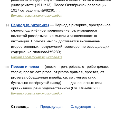
университете (1911≈13). После Октябрьской революции
1917 сотрудничал&#8230; …
Большая советская энциклопедия
Период (в риторике)
— Период в риторике, пространное
99
сложноподчинённое предложение, отличающееся
полнотой развёртывания мысли и законченностью
интонации. Полнота мысли достигается включением
второстепенных предложений, всесторонне освещающих
содержание главного&#8230; …
Большая советская энциклопедия
Поэзия и проза
— (поэзия: греч. póiesis, от poiéo делаю,
100
творю; проза: лат. prosa, от prorsa прямая, простая, от
proversa обращенная вперёд, ср. лат. versus стих,
буквально повёрнутый назад) два основных типа
организации речи художественной (См. Речь&#8230; …
Большая советская энциклопедия
Страницы
←
Предыдущая
Следующая
→