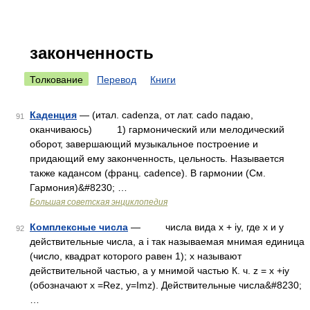
законченность
Толкование
Перевод
Книги
Каденция
— (итал. cadenza, от лат. cado падаю,
91
оканчиваюсь) 1) гармонический или мелодический
оборот, завершающий музыкальное построение и
придающий ему законченность, цельность. Называется
также кадансом (франц. cadence). В гармонии (См.
Гармония)&#8230; …
Большая советская энциклопедия
Комплексные числа
— числа вида х + iy, где х и у
92
действительные числа, а i так называемая мнимая единица
(число, квадрат которого равен 1); х называют
действительной частью, а у мнимой частью К. ч. z = х +iy
(обозначают х =Rez, у=Imz). Действительные числа&#8230;
…