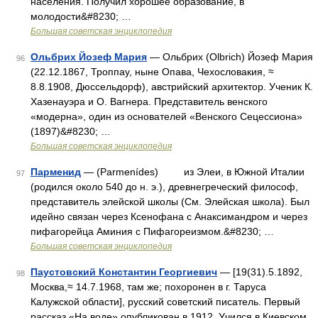
населения. Получил хорошее образование, в
молодости&#8230; …
Большая советская энциклопедия
Ольбрих Йозеф Мария
— Ольбрих (Olbrich) Йозеф Мария
96
(22.12.1867, Троппау, ныне Опава, Чехословакия, ≈
8.8.1908, Дюссельдорф), австрийский архитектор. Ученик К.
Хазенауэра и О. Вагнера. Представитель венского
«модерна», один из основателей «Венского Сецессиона»
(1897)&#8230; …
Большая советская энциклопедия
Парменид
— (Parmenídes) из Элеи, в Южной Италии
97
(родился около 540 до н. э.), древнегреческий философ,
представитель элейской школы (См. Элейская школа). Был
идейно связан через Ксенофана с Анаксимандром и через
пифагорейца Аминия с Пифагореизмом.&#8230; …
Большая советская энциклопедия
Паустовский Константин Георгиевич
— [19(31).5.1892,
98
Москва,≈ 14.7.1968, там же; похоронен в г. Таруса
Калужской области], русский советский писатель. Первый
рассказ «На воде» опубликован в 1912. Учился в Киевском