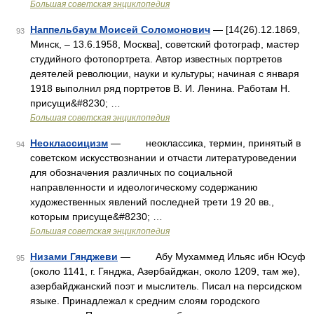
Большая советская энциклопедия
Наппельбаум Моисей Соломонович
— [14(26).12.1869,
93
Минск, ‒ 13.6.1958, Москва], советский фотограф, мастер
студийного фотопортрета. Автор известных портретов
деятелей революции, науки и культуры; начиная с января
1918 выполнил ряд портретов В. И. Ленина. Работам Н.
присущи&#8230; …
Большая советская энциклопедия
Неоклассицизм
— неоклассика, термин, принятый в
94
советском искусствознании и отчасти литературоведении
для обозначения различных по социальной
направленности и идеологическому содержанию
художественных явлений последней трети 19 20 вв.,
которым присуще&#8230; …
Большая советская энциклопедия
Низами Гянджеви
— Абу Мухаммед Ильяс ибн Юсуф
95
(около 1141, г. Гянджа, Азербайджан, около 1209, там же),
азербайджанский поэт и мыслитель. Писал на персидском
языке. Принадлежал к средним слоям городского